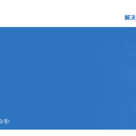
解决
众号!